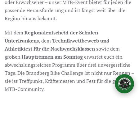
oder Erwachsener – unser MTB-Event bietet für jeden die
passende Herausforderung und ist längst weit über die
Region hinaus bekannt.
Karlo – KSV-Assistent
Mit dem
Regionalentscheid der Schulen
Frag mich über den Verein!
Unterfrankens
, dem
Technikwettbewerb und
Athletiktest für die Nachwuchsklassen
sowie dem
großen
Hauptrennen am Sonntag
erwartet euch ein
abwechslungsreiches Programm über drei unvergessliche
Tage. Die Brandberg Bike Challenge ist nicht nur Rennen –
sie ist Treffpunkt, Kräftemessen und Fest für die gesamte
MTB-Community.
Seid dabei, wenn es wieder heißt: Helm auf, Bremsen los –
der Brandberg wartet!
Das Rennen geht in die Wertung folgender Rennserien mit
ein: