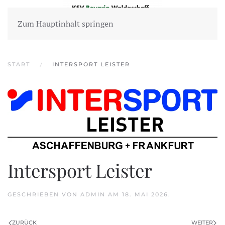
Zum Hauptinhalt springen
START
INTERSPORT LEISTER
Intersport Leister
GESCHRIEBEN VON
ADMIN
AM
18. MAI 2026
.
ZURÜCK
WEITER